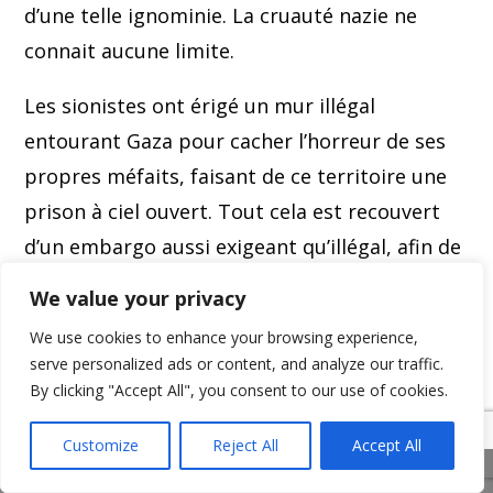
d’une telle ignominie. La cruauté nazie ne
connait aucune limite.
Les sionistes ont érigé un mur illégal
entourant Gaza pour cacher l’horreur de ses
propres méfaits, faisant de ce territoire une
prison à ciel ouvert. Tout cela est recouvert
d’un embargo aussi exigeant qu’illégal, afin de
marteler le dernier clou dans le cercueil.
We value your privacy
Mais, comme si cela ne suffisait pas. Ce
We use cookies to enhance your browsing experience,
serve personalized ads or content, and analyze our traffic.
territoire était enviable et représentait un
By clicking "Accept All", you consent to our use of cookies.
énorme potentiel. Les plages pittoresques,
idéalement situées, offrait une riviera
Customize
Reject All
Accept All
Share This
convoitée.