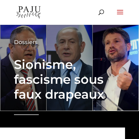
Dossiers
Sionisme,
fascisme sous
faux drapeaux