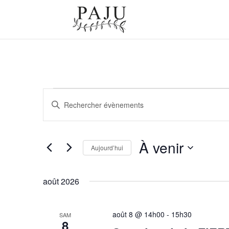
Recherche
Évènements
Saisir
et
mot-
navigation
clé.
À venir
de
Aujourd’hui
Rechercher
vues
Sélectionnez
Évènements
Évènements
août 2026
une
par
date.
mot-
août 8 @ 14h00
-
15h30
SAM
8
clé.