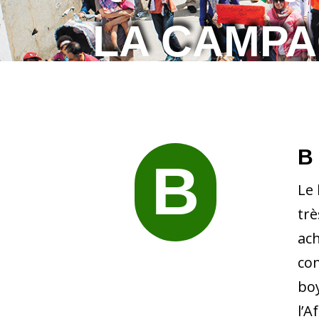
LA CAMPA
B
B
Le 
trè
ac
com
boy
l’A