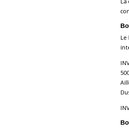
La 
com
Bo
Le 
int
IN
500
Ail
Dus
INV
Bo