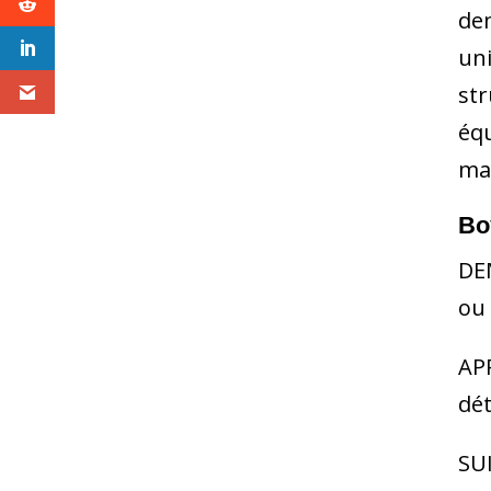
dem
uni
str
équ
ma
Bo
DEM
ou 
APP
dét
SUI