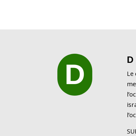
D
D
Le 
met
l’o
isr
l’o
SUR