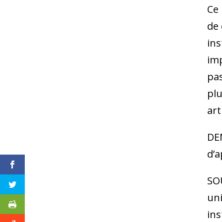
Ce 
de 
ins
imp
pas
plu
art
DEM
d’
SOU
uni
ins