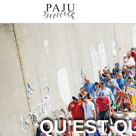
QU’EST Q