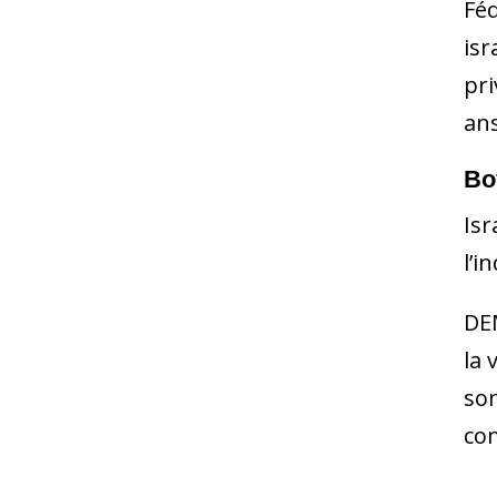
Féd
isr
pri
ans
Bo
Isr
l’i
DEM
la 
son
com