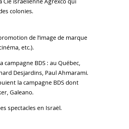
 Cie israélienne Agrexco qui
des colonies.
de promotion de l’image de marque
cinéma, etc.).
la campagne BDS : au Québec,
Richard Desjardins, Paul Ahmarami.
ppuient la campagne BDS dont
ker, Galeano.
s spectacles en Israël.