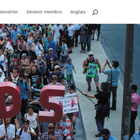
alendrier
Devenir membre
Anglais