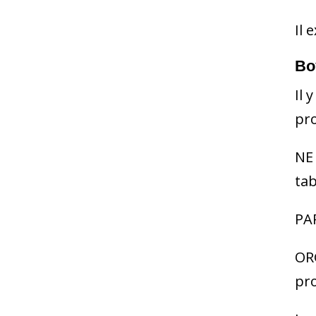
Il 
Bo
Il 
pro
NE
tab
PAR
ORG
pro