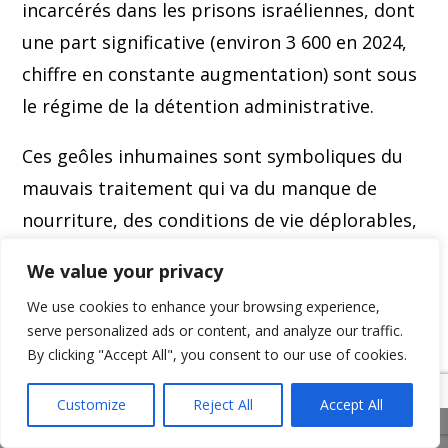
incarcérés dans les prisons israéliennes, dont
une part significative (environ 3 600 en 2024,
chiffre en constante augmentation) sont sous
le régime de la détention administrative.
Ces geôles inhumaines sont symboliques du
mauvais traitement qui va du manque de
nourriture, des conditions de vie déplorables,
à la torture et jusqu’à la tuerie pure et simple.
We value your privacy
Dans ces funestes endroits, on y constate une
We use cookies to enhance your browsing experience,
impunité absolue des bourreaux.Le 21 mars,
serve personalized ads or content, and analyze our traffic.
la rapporteuse spéciale des Nations unies
By clicking "Accept All", you consent to our use of cookies.
pour les territoires palestiniens occupés
Customize
Reject All
Accept All
Francesca Albanese a présenté son dernier
Share This
rapport « Torture et génocide », qui annonce :