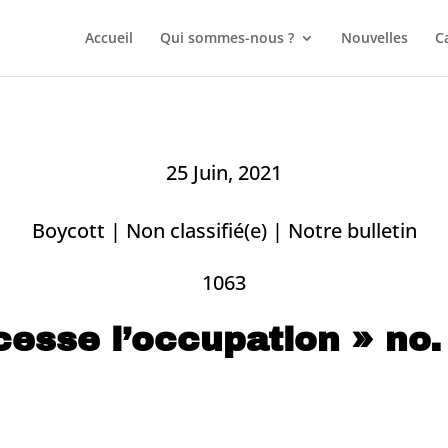
Accueil
Qui sommes-nous ?
Nouvelles
C
25 Juin, 2021
Boycott
|
Non classifié(e)
|
Notre bulletin
1063
cesse l’occupation » no.