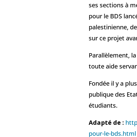
ses sections à me
pour le BDS lancé
palestinienne, d
sur ce projet avan
Parallèlement, l
toute aide servan
Fondée il y a plu
publique des Etat
étudiants.
Adapté de :
htt
pour-le-bds.html