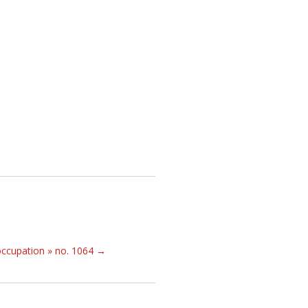
occupation » no. 1064
→