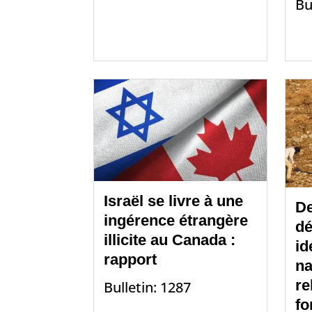
Bu
Israël se livre à une
De
ingérence étrangère
dé
illicite au Canada :
id
rapport
na
re
Bulletin: 1287
fo