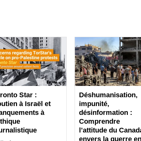
ronto Star :
Déshumanisation,
utien à Israël et
impunité,
anquements à
désinformation :
éthique
Comprendre
urnalistique
l’attitude du Canad
envers la guerre e