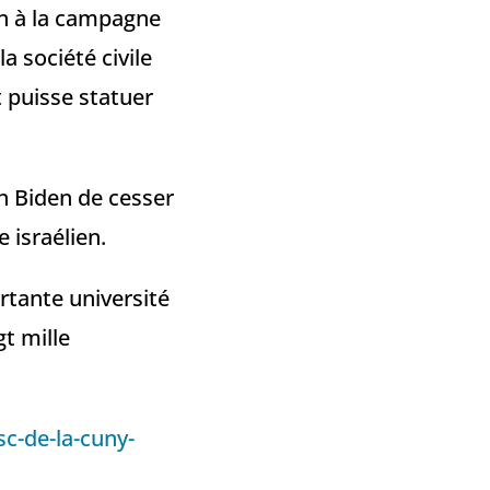
en à la campagne
a société civile
 puisse statuer
h Biden de cesser
 israélien.
rtante université
gt mille
c-de-la-cuny-