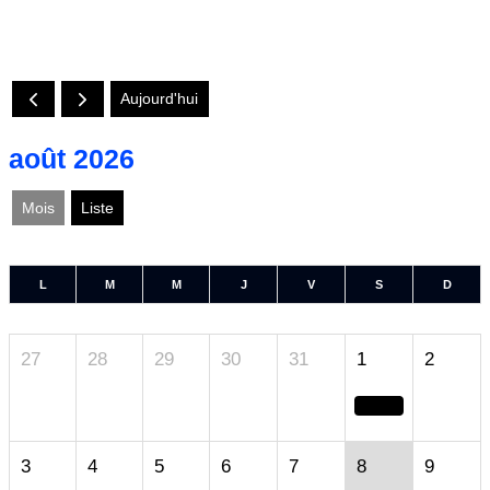
Aujourd'hui
août 2026
Mois
Liste
L
M
M
J
V
S
D
27
28
29
30
31
1
2
3
4
5
6
7
8
9