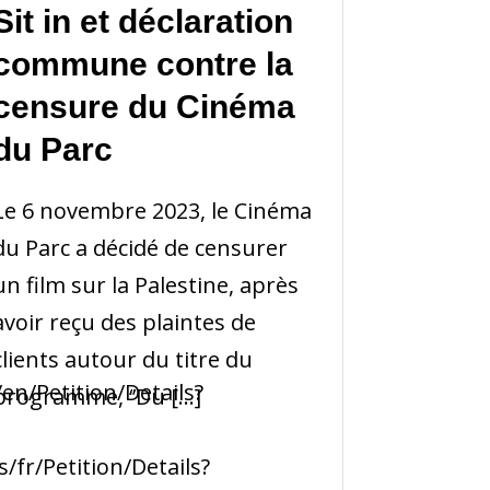
Sit in et déclaration
commune contre la
censure du Cinéma
du Parc
Le 6 novembre 2023, le Cinéma
du Parc a décidé de censurer
un film sur la Palestine, après
avoir reçu des plaintes de
clients autour du titre du
n/Petition/Details?
programme, ‘’Du […]
fr/Petition/Details?