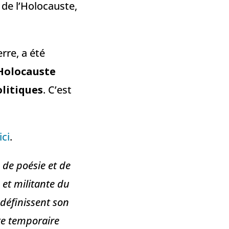
 de l’Holocauste,
rre, a été
’Holocauste
olitiques
. C’est
ici
.
e de poésie et de
 et militante du
 définissent son
te temporaire