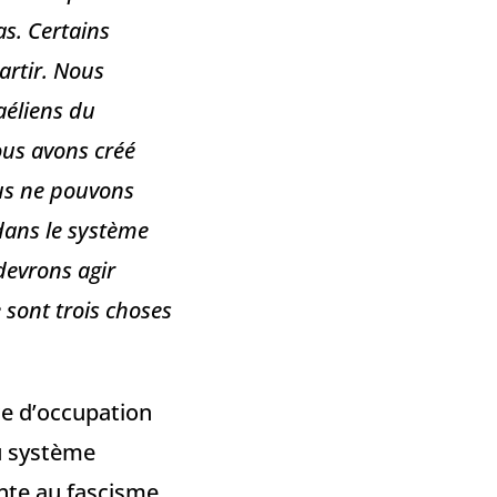
as. Certains
artir. Nous
aéliens du
nous avons créé
us ne pouvons
dans le système
devrons agir
 sont trois choses
ce d’occupation
au système
nte au fascisme.