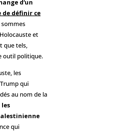
change d’un
 de définir ce
ous sommes
d’Holocauste et
 que tels,
util politique.
ste, les
 Trump qui
dés au nom de la
 les
palestinienne
ence qui