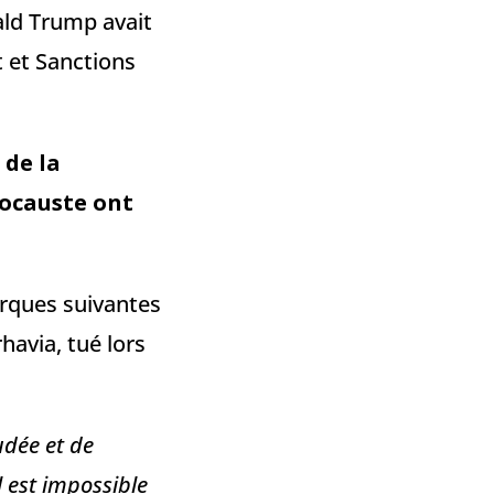
ld Trump avait
 et Sanctions
 de la
ocauste ont
marques suivantes
avia, tué lors
udée et de
l est impossible