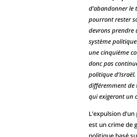
d’abandonner le te
pourront rester s
devrons prendre u
système politique.
une cinquième col
donc pas continue
politique d’Israë
différemment de t
qui exigeront un 
L’expulsion d’un
est un crime de 
politique basé s