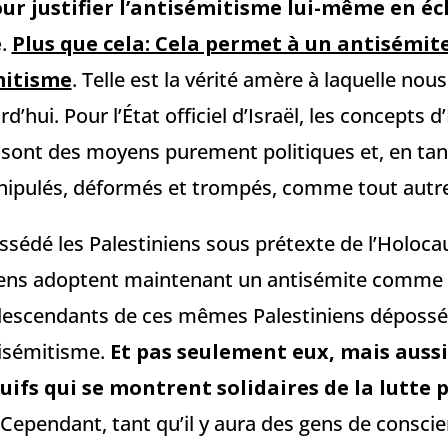
ur justifier l’antisémitisme lui-même en é
e
.
Plus que cela: Cela permet à un antisémite
mitisme
. Telle est la vérité amère à laquelle n
d’hui. Pour l’État officiel d’Israël, les concepts 
 sont des moyens purement politiques et, en tant
ipulés, déformés et trompés, comme tout autre o
sédé les Palestiniens sous prétexte de l’Holocau
liens adoptent maintenant un antisémite comme
 descendants de ces mêmes Palestiniens dépossé
tisémitisme.
Et pas seulement eux, mais aussi
ifs qui se montrent solidaires de la lutte 
 Cependant, tant qu’il y aura des gens de consci