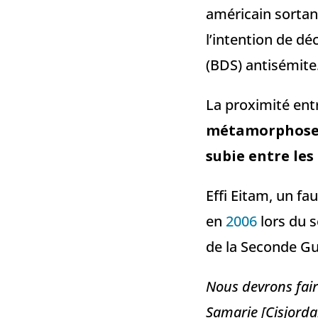
américain sorta
l’intention de d
(BDS) antisémite
La proximité ent
métamorphose m
subie entre les
Effi Eitam, un fa
en
2006
lors du 
de la Seconde Gu
Nous devrons fair
Samarie [Cisjordan