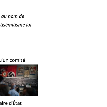
ns au nom de
ntisémitisme lui-
u’un comité
ire d’État