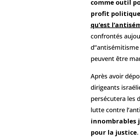
comme outil po
profit politiqu
qu’est l’antisé
confrontés aujour
d’’antisémitisme
peuvent être man
Après avoir dépos
dirigeants israé
persécutera les
lutte contre l’an
innombrables ju
pour la justice
.