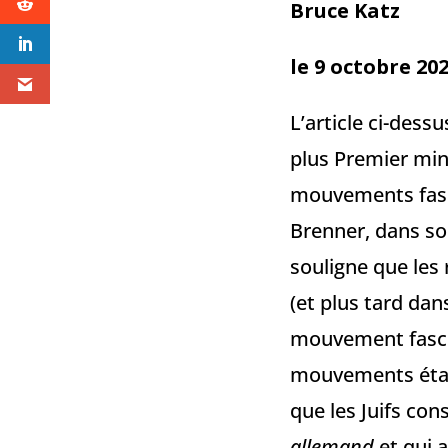
Bruce Katz
le 9 octobre 20
L’article ci-dess
plus Premier mini
mouvements fasc
Brenner, dans so
souligne que les 
(et plus tard dans
mouvement fascis
mouvements étaien
que les Juifs con
allemand
et qui a