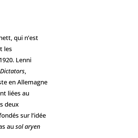
ett, qui n’est
t les
1920. Lenni
 Dictators
,
iste en Allemagne
nt liées au
es deux
ondés sur l’idée
pas au
sol aryen