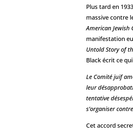
Plus tard en 1933
massive contre l
American Jewish
manifestation eu
Untold Story of t
Black écrit ce qu
Le Comité juif amé
leur désapprobati
tentative désespér
s’organiser contre
Cet accord secret