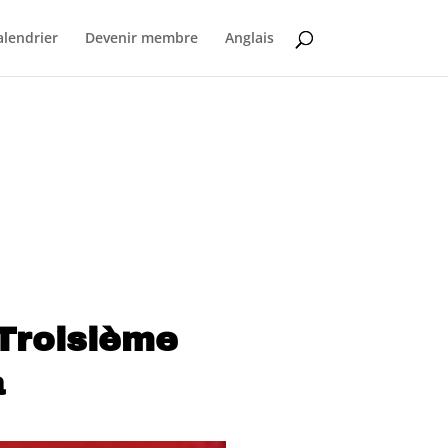
alendrier
Devenir membre
Anglais
 Troisième
a