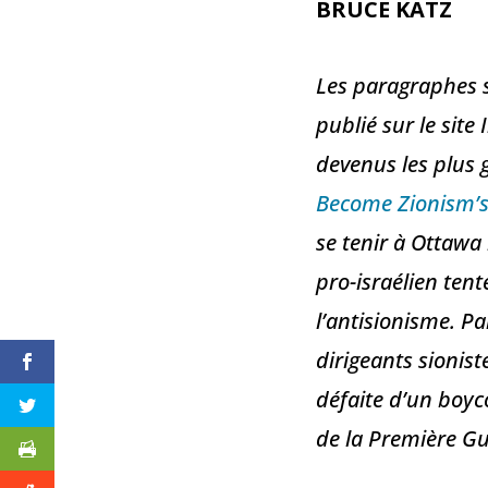
BRUCE KATZ
Les paragraphes su
publié sur le site
devenus les plus 
Become Zionism’s
se tenir à Ottawa
pro-israélien tent
l’antisionisme. Pa
dirigeants sionist
défaite d’un boyco
de la Première G