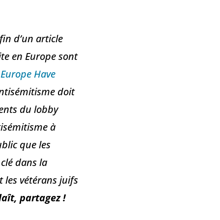
in d’un article
oite en Europe sont
n Europe Have
antisémitisme doit
ments du lobby
ntisémitisme à
blic que les
clé dans la
 les vétérans juifs
laît, partagez !