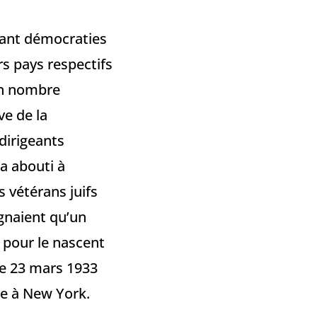
isant démocraties
s pays respectifs
un nombre
ve de la
dirigeants
a abouti à
s vétérans juifs
ignaient qu’un
 pour le nascent
le 23 mars 1933
rre à New York.