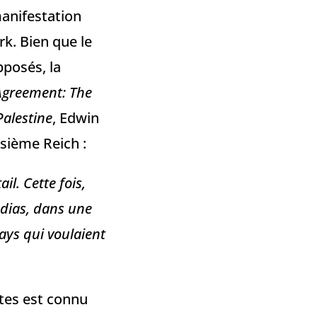
manifestation
k. Bien que le
pposés, la
Agreement: The
Palestine
, Edwin
isième Reich :
il. Cette fois,
édias, dans une
pays qui voulaient
stes est connu