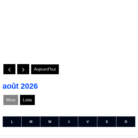
Aujourd'hui
août 2026
Mois
Liste
L
M
M
J
V
S
D