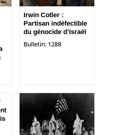
Irwin Cotler :
Partisan indéfectible
du génocide d’Israël
Bulletin: 1288
a
n
r
nt
is