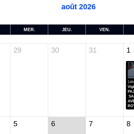
août 2026
MER.
JEU.
VEN.
29
30
31
1
14h
Vigi
PA
SAM
AV
RO
5
6
7
8