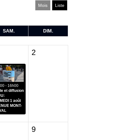
Mois
Liste
SAM.
DIM.
2
00 - 16h00
le et diffusion
JU:
EDI 1 août
ENUE MONT-
YAL
9