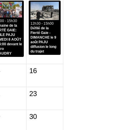
00 - 15h30
12h30 - 15h00
aine de la
Défilé de la
RTÉ GAIE:
Fierté Gaie -
ILE PAJU
DIMANCHE le 9
MEDI 8 AOÛT
août PAJU
4:00 devant le
diffusion le long
ro
du trajet
AUDRY
5
16
2
23
9
30