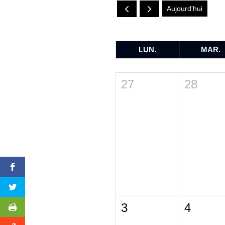
Aujourd'hui
LUN.
MAR.
27
28
3
4