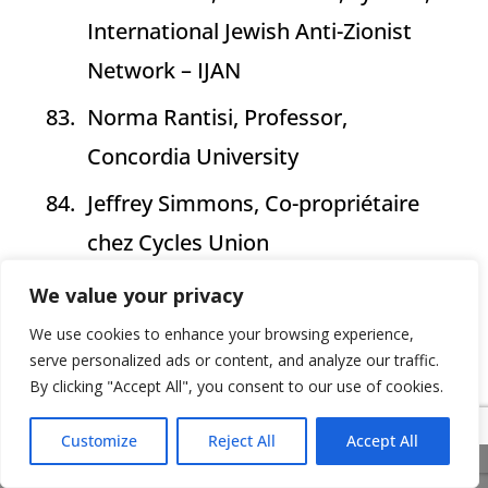
International Jewish Anti-Zionist
Network – IJAN
Norma Rantisi, Professor,
Concordia University
Jeffrey Simmons, Co-propriétaire
chez Cycles Union
Kevin A. Gould, Professor,
We value your privacy
Concordia University
We use cookies to enhance your browsing experience,
serve personalized ads or content, and analyze our traffic.
Anya Zilberstein, Concordia
By clicking "Accept All", you consent to our use of cookies.
University
Customize
Reject All
Accept All
Yara Cossa, Helem Montreal
Share This