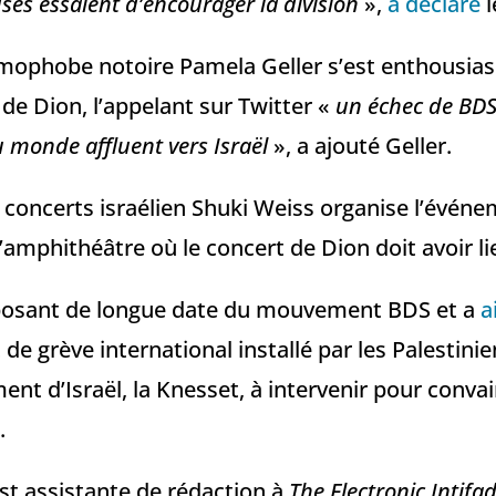
es essaient d’encourager la division
»,
a déclaré
l
amophobe notoire Pamela Geller s’est enthousias
 de Dion, l’appelant sur Twitter «
un échec de BD
u monde affluent vers Israël
», a ajouté Geller.
concerts israélien Shuki Weiss organise l’évén
’amphithéâtre où le concert de Dion doit avoir li
posant de longue date du mouvement BDS et a
a
 de grève international installé par les Palestinien
ent d’Israël, la Knesset, à intervenir pour convai
.
t assistante de rédaction à
The Electronic Intifa