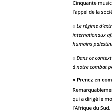
Cinquante musici
l’appel de la soci
«
Le régime d’extr
internationaux afi
humains palestin
«
Dans ce contexte
à notre combat po
« Prenez en com
Remarquablemen
qui a dirigé le 
l’Afrique du Sud.