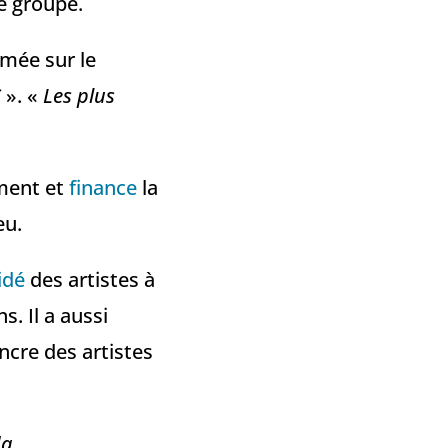
e groupe.
mée sur le
S
». «
Les plus
ement et
finance
la
eu.
idé
des artistes à
s. Il a aussi
ncre des artistes
da
.