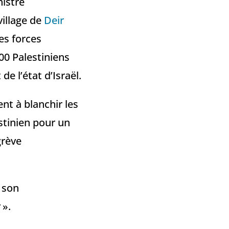
nistre
illage de
Deir
es forces
00 Palestiniens
de l’état d’Israël.
nt à blanchir les
estinien pour un
grève
 son
».