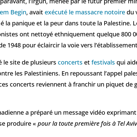
aravant, l’Irgun, menée par le futur premier mi
em Begin
, avait
exécuté le massacre notoire
du v
mé la panique et la peur dans toute la Palestine. L
ionistes ont nettoyé ethniquement quelque 800 0
 1948 pour éclaircir la voie vers l’établissement 
 le site de plusieurs
concerts
et
festivals
qui aide
ontre les Palestiniens. En repoussant l’appel pal
 ces concerts reviennent à franchir un piquet de 
nadienne a préparé un message vidéo exprimant
se produire «
pour la toute première fois à Tel Aviv