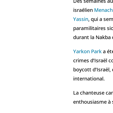
Des semaines aup
israélien
Menach
Yassin
, qui a se
paramilitaires s
durant la Nakba de
Yarkon Park
a été
crimes d’Israël c
boycott d’Israël,
international.
La chanteuse ca
enthousiasme à 