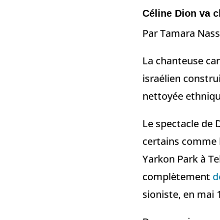
Céline Dion va c
Par Tamara Nass
La chanteuse can
israélien constru
nettoyée ethniq
Le spectacle de D
certains comme la
Yarkon Park à Tel
complètement
d
sioniste, en mai 