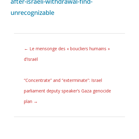
after-israeli-withdrawal-find-
unrecognizable
←
Le mensonge des « boucliers humains »
d’Israël
“Concentrate” and “exterminate”: Israel
parliament deputy speaker’s Gaza genocide
plan
→