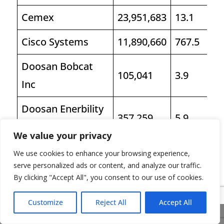
Cemex
23,951,683
13.1
Cisco Systems
11,890,660
767.5
Doosan Bobcat
105,041
3.9
Inc
Doosan Enerbility
357,259
5.9
Co Ltd
We value your privacy
Ford Motor
1,761,746
27.8
We use cookies to enhance your browsing experience,
serve personalized ads or content, and analyze our traffic.
Fosun
By clicking "Accept All", you consent to our use of cookies.
483,757
0.5
International
Customize
Reject All
Accept All
Share This
General Dynamics
84,011
28.2